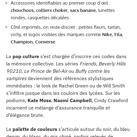
Accessoires identifiables au premier coup d’œil :
chouchous
,
colliers choker
,
sacs banane
, lunettes
rondes, casquettes décalées.
Côté imprimés, on reste discret : petites fleurs, tartan,
vichy, et logos visibles des marques comme
Nike
,
Fila
,
Champion
,
Converse
.
La
pop culture
s’est chargée d’inscrire ces codes dans
la mémoire collective. Les séries
Friends
,
Beverly Hills
90210
,
Le Prince de Bel-Air
ou
Buffy contre les
vampires
deviennent des références stylistiques
immédiates : le look de Rachel Green ou de Will Smith
s’infiltre jusque dans les couloirs des lycées. Sur les
podiums,
Kate Moss
,
Naomi Campbell
, Cindy Crawford
incarnent ce mélange d’assurance tranquille et
d’élégance brute.
La
palette de couleurs
s’articule autour du noir, du bleu
denim, du blanc, du gris chiné, parfois relevés de