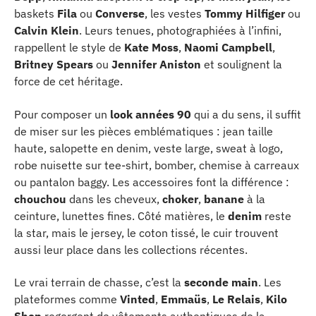
baskets
Fila
ou
Converse
, les vestes
Tommy Hilfiger
ou
Calvin Klein
. Leurs tenues, photographiées à l’infini,
rappellent le style de
Kate Moss
,
Naomi Campbell
,
Britney Spears
ou
Jennifer Aniston
et soulignent la
force de cet héritage.
Pour composer un
look années 90
qui a du sens, il suffit
de miser sur les pièces emblématiques : jean taille
haute, salopette en denim, veste large, sweat à logo,
robe nuisette sur tee-shirt, bomber, chemise à carreaux
ou pantalon baggy. Les accessoires font la différence :
chouchou
dans les cheveux,
choker
,
banane
à la
ceinture, lunettes fines. Côté matières, le
denim
reste
la star, mais le jersey, le coton tissé, le cuir trouvent
aussi leur place dans les collections récentes.
Le vrai terrain de chasse, c’est la
seconde main
. Les
plateformes comme
Vinted
,
Emmaüs
,
Le Relais
,
Kilo