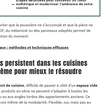
Étapes détaillées pour concevoir un fileur
esthétique et moderniser l’ambiance de votre
cuisine
iter que la poussière ne s’accumule et que la pièce ne
 MDF, du mélaminé ou des panneaux adaptés permet de
uration du moment.
ace : méthodes et techniques efficaces
s persistent dans les cuisines
lème pour mieux le résoudre
t de cuisine
, difficile de passer à côté d’un
espace vide
produits en série ne peuvent s’adapter à toutes les
eau ou aux angles tordus des appartements anciens. Ce
ure même de la modularité. Flexible, oui, mais pas au