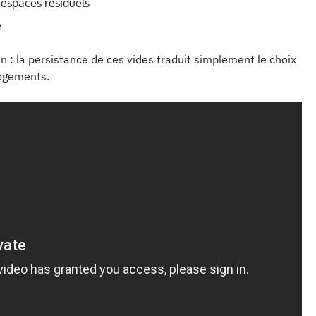
 espaces résiduels
é
on : la persistance de ces vides traduit simplement le choix
logements.