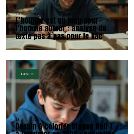
20 juillet 2026
L’homme est un loup pour
l’homme auteur : analyse de
texte pas à pas pour le Bac
LOISIRS
18 juillet 2026
Dessin à colorier Dragon Ball Z