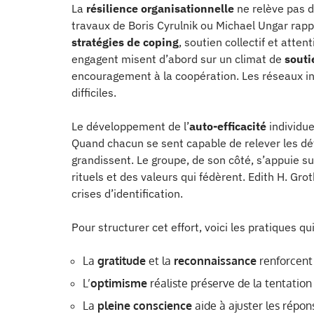
La
résilience organisationnelle
ne relève pas du
travaux de Boris Cyrulnik ou Michael Ungar rappe
stratégies de coping
, soutien collectif et atten
engagent misent d’abord sur un climat de
souti
encouragement à la coopération. Les réseaux inf
difficiles.
Le développement de l’
auto-efficacité
individue
Quand chacun se sent capable de relever les défis
grandissent. Le groupe, de son côté, s’appuie s
rituels et des valeurs qui fédèrent. Edith H. G
crises d’identification.
Pour structurer cet effort, voici les pratiques qui
La
gratitude
et la
reconnaissance
renforcent 
L’
optimisme
réaliste préserve de la tentation
La
pleine conscience
aide à ajuster les répo