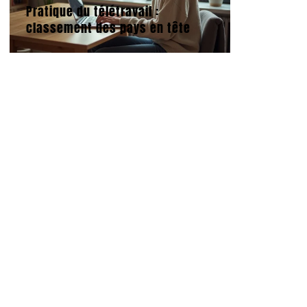
Pratique du télétravail :
classement des pays en tête