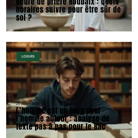
Heure de prière Roubaix : quels
horaires suivre pour être sûr de
soi ?
LOISIRS
20 juillet 2026
L’homme est un loup pour
l’homme auteur : analyse de
texte pas à pas pour le Bac