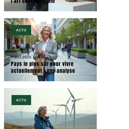
l’art contemporain
ACTU
7 avril 2026
Pays le plus sûr pour vivre
actuellement : une analyse
ACTU
19 mars 2026