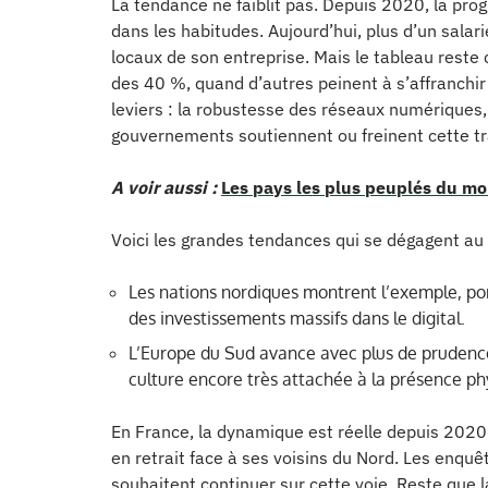
La tendance ne faiblit pas. Depuis 2020, la prog
dans les habitudes. Aujourd’hui, plus d’un salar
locaux de son entreprise. Mais le tableau reste
des 40 %, quand d’autres peinent à s’affranchir
leviers : la robustesse des réseaux numériques, 
gouvernements soutiennent ou freinent cette tr
A voir aussi :
Les pays les plus peuplés du mo
Voici les grandes tendances qui se dégagent au 
Les nations nordiques montrent l’exemple, por
des investissements massifs dans le digital.
L’Europe du Sud avance avec plus de prudence
culture encore très attachée à la présence ph
En France, la dynamique est réelle depuis 2020 
en retrait face à ses voisins du Nord. Les enquê
souhaitent continuer sur cette voie. Reste que la