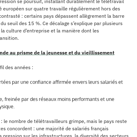
ression se poursuit, installant durablement le télétravail
ié européen sur quatre travaille régulièrement hors des
 contrasté : certains pays dépassent allègrement la barre
 du seuil des 15 %. Ce décalage s’explique par plusieurs
la culture d’entreprise et la manière dont les
ansition.
nde au prisme de la jeunesse et du vieillissement
fil des années :
tées par une confiance affirmée envers leurs salariés et
, freinée par des réseaux moins performants et une
ysique.
: le nombre de télétravailleurs grimpe, mais le pays reste
tes concordent : une majorité de salariés français
 pression sur les infrastructures, la diversité des secteurs