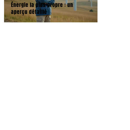
Énergie la plus propre : un
aperçu détaillé