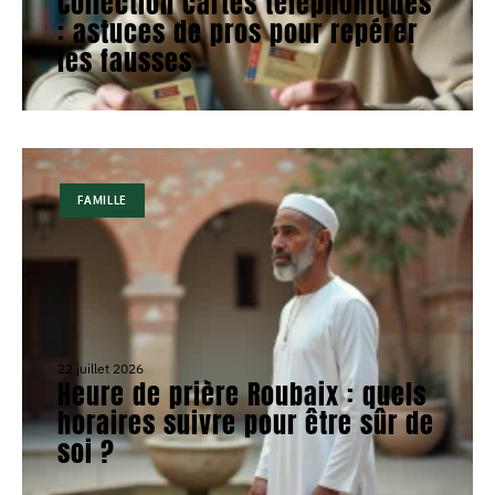
Collection cartes téléphoniques
: astuces de pros pour repérer
les fausses
FAMILLE
22 juillet 2026
Heure de prière Roubaix : quels
horaires suivre pour être sûr de
soi ?