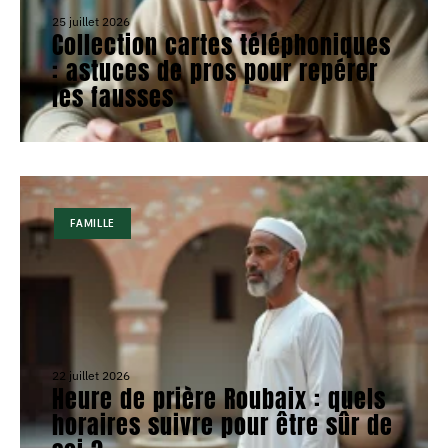
25 juillet 2026
Collection cartes téléphoniques
: astuces de pros pour repérer
les fausses
FAMILLE
22 juillet 2026
Heure de prière Roubaix : quels
horaires suivre pour être sûr de