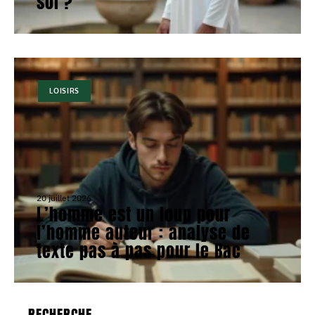
soi ?
LOISIRS
20 juillet 2026
L’homme est un loup pour
l’homme auteur : analyse de
texte pas à pas pour le Bac
RECHERCHE