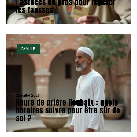
: astuces de pros pour repérer
les fausses
FAMILLE
22 juillet 2026
Heure de prière Roubaix : quels
horaires suivre pour être sûr de
soi ?