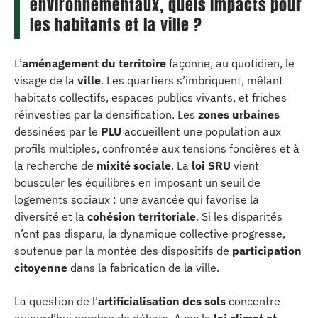
environnementaux, quels impacts pour
les habitants et la ville ?
L’
aménagement du territoire
façonne, au quotidien, le
visage de la
ville
. Les quartiers s’imbriquent, mêlant
habitats collectifs, espaces publics vivants, et friches
réinvesties par la densification. Les
zones urbaines
dessinées par le
PLU
accueillent une population aux
profils multiples, confrontée aux tensions foncières et à
la recherche de
mixité sociale
. La
loi SRU
vient
bousculer les équilibres en imposant un seuil de
logements sociaux : une avancée qui favorise la
diversité et la
cohésion territoriale
. Si les disparités
n’ont pas disparu, la dynamique collective progresse,
soutenue par la montée des dispositifs de
participation
citoyenne
dans la fabrication de la ville.
La question de l’
artificialisation des sols
concentre
aujourd’hui nombre de débats. Avec la
loi climat et