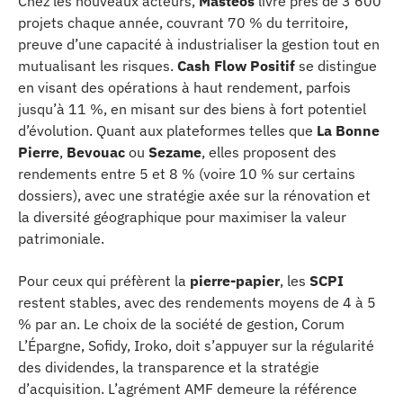
Chez les nouveaux acteurs,
Masteos
livre près de 3 600
projets chaque année, couvrant 70 % du territoire,
preuve d’une capacité à industrialiser la gestion tout en
mutualisant les risques.
Cash Flow Positif
se distingue
en visant des opérations à haut rendement, parfois
jusqu’à 11 %, en misant sur des biens à fort potentiel
d’évolution. Quant aux plateformes telles que
La Bonne
Pierre
,
Bevouac
ou
Sezame
, elles proposent des
rendements entre 5 et 8 % (voire 10 % sur certains
dossiers), avec une stratégie axée sur la rénovation et
la diversité géographique pour maximiser la valeur
patrimoniale.
Pour ceux qui préfèrent la
pierre-papier
, les
SCPI
restent stables, avec des rendements moyens de 4 à 5
% par an. Le choix de la société de gestion, Corum
L’Épargne, Sofidy, Iroko, doit s’appuyer sur la régularité
des dividendes, la transparence et la stratégie
d’acquisition. L’agrément AMF demeure la référence