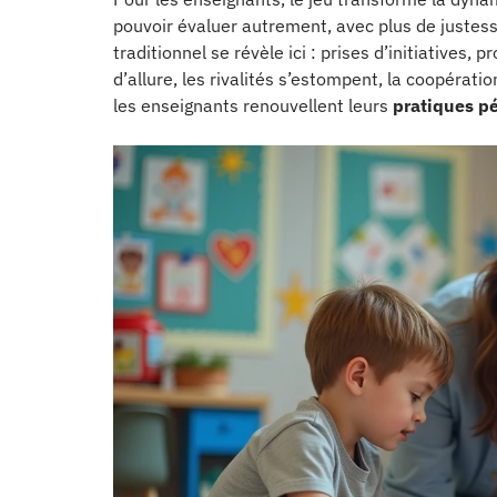
pouvoir évaluer autrement, avec plus de justess
traditionnel se révèle ici : prises d’initiatives,
d’allure, les rivalités s’estompent, la coopérat
les enseignants renouvellent leurs
pratiques p