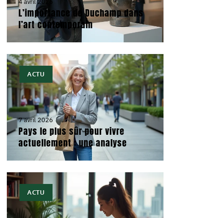
4 avril 2026
L’importance de Duchamp dans
l’art contemporain
ACTU
7 avril 2026
Pays le plus sûr pour vivre
actuellement : une analyse
ACTU