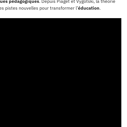
ques pédagogiques
. Depuis Piaget et Vygotski, la théorie
es pistes nouvelles pour transformer l’
éducation
.