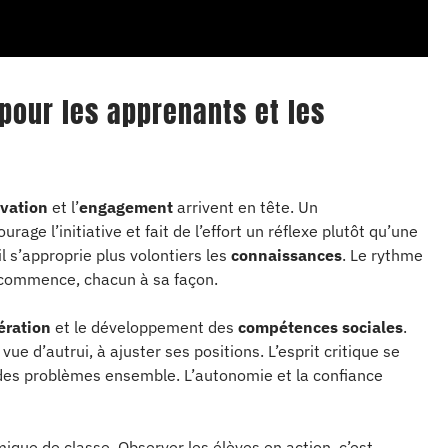
pour les apprenants et les
vation
et l’
engagement
arrivent en tête. Un
age l’initiative et fait de l’effort un réflexe plutôt qu’une
il s’approprie plus volontiers les
connaissances
. Le rythme
recommence, chacun à sa façon.
ération
et le développement des
compétences sociales
.
e d’autrui, à ajuster ses positions. L’esprit critique se
des problèmes ensemble. L’autonomie et la confiance
ique de classe. Observer les élèves en action, c’est