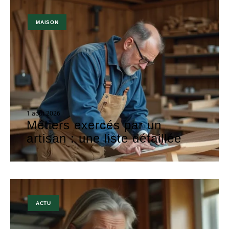
MAISON
1 août 2026
Métiers exercés par un
artisan : une liste détaillée
ACTU