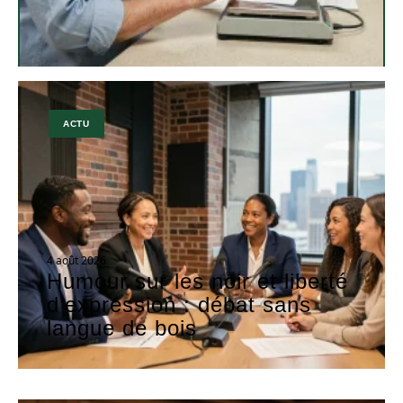
ACTU
4 août 2026
Humour sur les noir et liberté
d’expression : débat sans
langue de bois