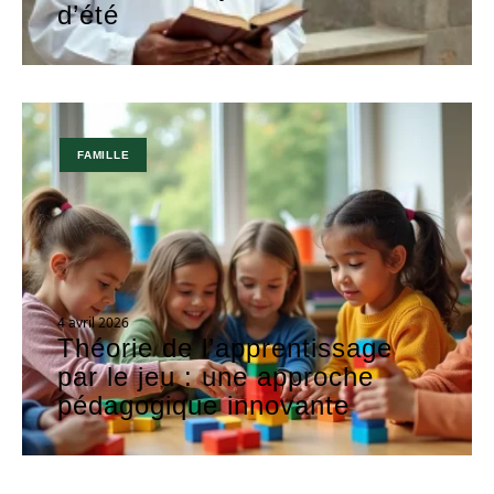
d’été
FAMILLE
4 avril 2026
Théorie de l’apprentissage
par le jeu : une approche
pédagogique innovante