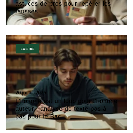
astuces de pros pour repérer les
fausses
LOISIRS
20 juillet 2026
L’homme est un loup pour l’homme
auteur : analyse de texte pas à
pas pour le Bac