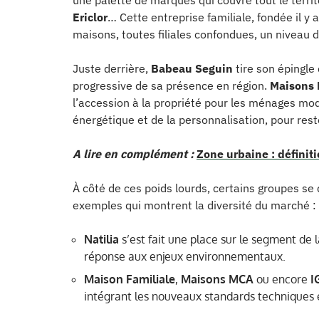
une palette de marques qui couvre tout le territ
Ericlor
… Cette entreprise familiale, fondée il y
maisons, toutes filiales confondues, un niveau d
Juste derrière,
Babeau Seguin
tire son épingle
progressive de sa présence en région.
Maisons 
l’accession à la propriété pour les ménages mode
énergétique et de la personnalisation, pour res
A lire en complément :
Zone urbaine : définiti
À côté de ces poids lourds, certains groupes se
exemples qui montrent la diversité du marché :
Natilia
s’est fait une place sur le segment de 
réponse aux enjeux environnementaux.
Maison Familiale
,
Maisons MCA
ou encore
I
intégrant les nouveaux standards techniques 