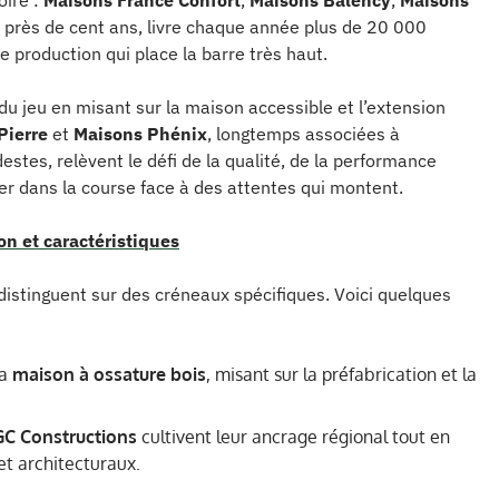
oire :
Maisons France Confort
,
Maisons Balency
,
Maisons
 a près de cent ans, livre chaque année plus de 20 000
e production qui place la barre très haut.
 du jeu en misant sur la maison accessible et l’extension
Pierre
et
Maisons Phénix
, longtemps associées à
stes, relèvent le défi de la qualité, de la performance
ter dans la course face à des attentes qui montent.
on et caractéristiques
 distinguent sur des créneaux spécifiques. Voici quelques
la
maison à ossature bois
, misant sur la préfabrication et la
GC Constructions
cultivent leur ancrage régional tout en
et architecturaux.