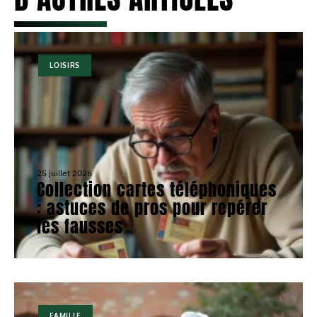
LOISIRS
25 juillet 2026
Collection cartes téléphoniques
: astuces de pros pour repérer
les fausses
FAMILLE