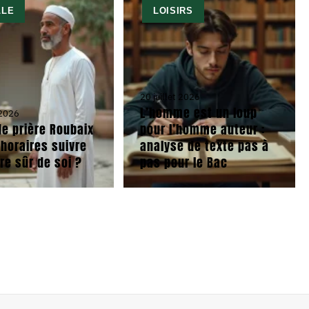
LLE
LOISIRS
20 juillet 2026
L’homme est un loup
 2026
e prière Roubaix
pour l’homme auteur :
 horaires suivre
analyse de texte pas à
re sûr de soi ?
pas pour le Bac