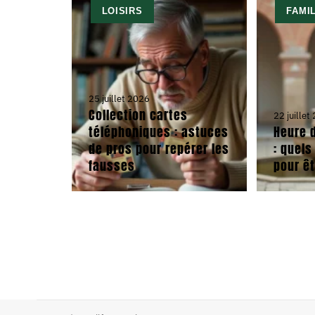
LOISIRS
FAMI
25 juillet 2026
Collection cartes
22 juillet
téléphoniques : astuces
Heure d
de pros pour repérer les
: quels
fausses
pour êt