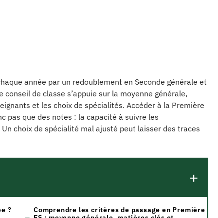
s chaque année par un redoublement en Seconde générale et
 le conseil de classe s’appuie sur la moyenne générale,
eignants et les choix de spécialités. Accéder à la Première
 pas que des notes : la capacité à suivre les
n choix de spécialité mal ajusté peut laisser des traces
ée ?
Comprendre les critères de passage en Première
ES : moyenne générale, matières clés et