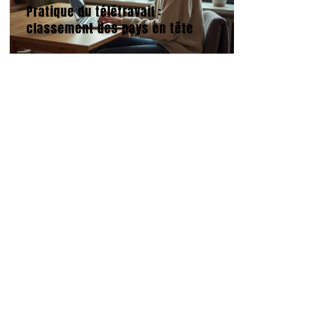
Pratique du télétravail :
classement des pays en tête