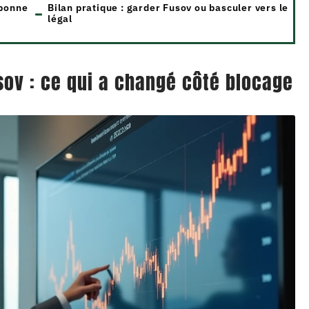
 bonne
Bilan pratique : garder Fusov ou basculer vers le
légal
ov : ce qui a changé côté blocage