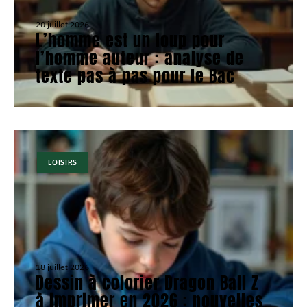
20 juillet 2026
L’homme est un loup pour
l’homme auteur : analyse de
texte pas à pas pour le Bac
LOISIRS
18 juillet 2026
Dessin à colorier Dragon Ball Z
à imprimer en 2026 : nouvelles