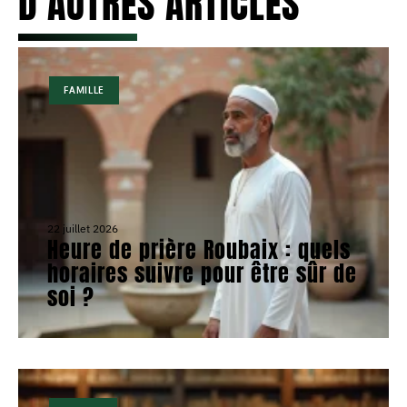
D'AUTRES ARTICLES
FAMILLE
22 juillet 2026
Heure de prière Roubaix : quels
horaires suivre pour être sûr de
soi ?