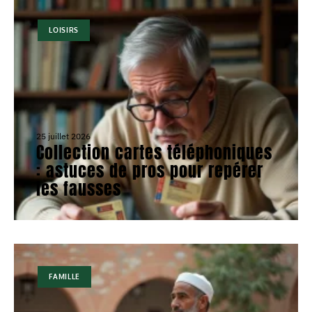
LOISIRS
25 juillet 2026
Collection cartes téléphoniques
: astuces de pros pour repérer
les fausses
FAMILLE