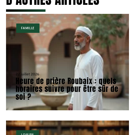
FAMILLE
22 juillet 2026
Heure de prière Roubaix : quels
horaires suivre pour être sûr de
soi ?
LOISIRS