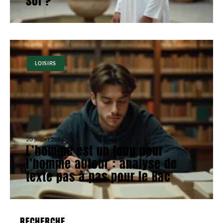
soi ?
LOISIRS
20 juillet 2026
L’homme est un loup pour
l’homme auteur : analyse de
texte pas à pas pour le Bac
RECHERCHE