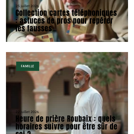
25 juillet 2026
Collection cartes téléphoniques
: astuces de pros pour repérer
les fausses
FAMILLE
22 juillet 2026
Heure de prière Roubaix : quels
horaires suivre pour être sûr de